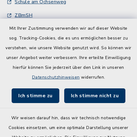
Schule am Ochsenweg
ZBmSH
Mit Ihrer Zustimmung verwenden wir auf dieser Website
Entwicklungsagentur für den Lebens- und
Wirtschaftsraum Rendsburg
sog. Tracking-Cookies, die es uns ermöglichen besser zu
verstehen, wie unsere Website genutzt wird. So können wir
unser Angebot weiter verbessern. Ihre erteilte Einwilligung
hierfür können Sie jederzeit über den Link in unseren
Datenschutzhinweisen
widerrufen.
Kontakt
Ich stimme zu
Ich stimme nicht zu
Barrierefreiheit
Leichte Sprache
Wir weisen darauf hin, dass wir technisch notwendige
Cookies einsetzen, um eine optimale Darstellung unserer
Datenschutz