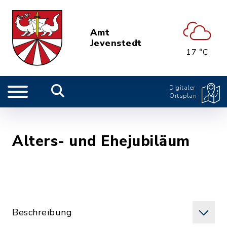
Amt
Jevenstedt
17 °C
Digitaler
Ortsplan
Alters- und Ehejubiläum
Beschreibung