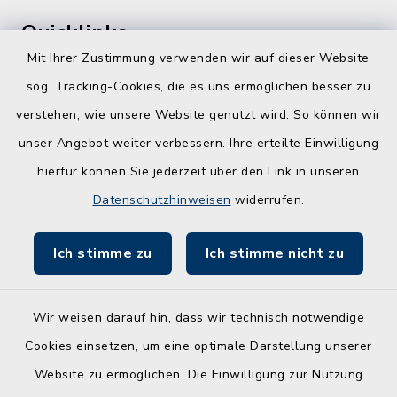
Quicklinks
Mit Ihrer Zustimmung verwenden wir auf dieser Website
Kreis Rendsburg-Eckernförde
sog. Tracking-Cookies, die es uns ermöglichen besser zu
Schule am Ochsenweg
verstehen, wie unsere Website genutzt wird. So können wir
unser Angebot weiter verbessern. Ihre erteilte Einwilligung
ZBmSH
hierfür können Sie jederzeit über den Link in unseren
Entwicklungsagentur für den Lebens- und
Datenschutzhinweisen
widerrufen.
Wirtschaftsraum Rendsburg
Ich stimme zu
Ich stimme nicht zu
Wir weisen darauf hin, dass wir technisch notwendige
Kontakt
Cookies einsetzen, um eine optimale Darstellung unserer
Website zu ermöglichen. Die Einwilligung zur Nutzung
Barrierefreiheit