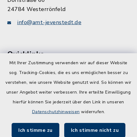
Dorfstraße 60
24784 Westerrönfeld
info@amt-jevenstedt.de
Quicklinks
Mit Ihrer Zustimmung verwenden wir auf dieser Website
Kreis Rendsburg-Eckernförde
sog. Tracking-Cookies, die es uns ermöglichen besser zu
Schule am Ochsenweg
verstehen, wie unsere Website genutzt wird. So können wir
unser Angebot weiter verbessern. Ihre erteilte Einwilligung
ZBmSH
hierfür können Sie jederzeit über den Link in unseren
Entwicklungsagentur für den Lebens- und
Datenschutzhinweisen
widerrufen.
Wirtschaftsraum Rendsburg
Ich stimme zu
Ich stimme nicht zu