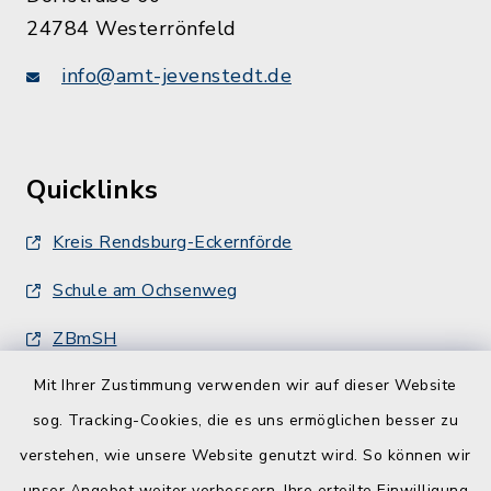
24784 Westerrönfeld
info@amt-jevenstedt.de
Quicklinks
Kreis Rendsburg-Eckernförde
Schule am Ochsenweg
ZBmSH
Mit Ihrer Zustimmung verwenden wir auf dieser Website
Entwicklungsagentur für den Lebens- und
Wirtschaftsraum Rendsburg
sog. Tracking-Cookies, die es uns ermöglichen besser zu
verstehen, wie unsere Website genutzt wird. So können wir
unser Angebot weiter verbessern. Ihre erteilte Einwilligung