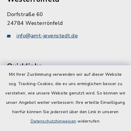
Dorfstraße 60
24784 Westerrönfeld
info@amt-jevenstedt.de
Quicklinks
Mit Ihrer Zustimmung verwenden wir auf dieser Website
Kreis Rendsburg-Eckernförde
sog. Tracking-Cookies, die es uns ermöglichen besser zu
Schule am Ochsenweg
verstehen, wie unsere Website genutzt wird. So können wir
unser Angebot weiter verbessern. Ihre erteilte Einwilligung
ZBmSH
hierfür können Sie jederzeit über den Link in unseren
Entwicklungsagentur für den Lebens- und
Datenschutzhinweisen
widerrufen.
Wirtschaftsraum Rendsburg