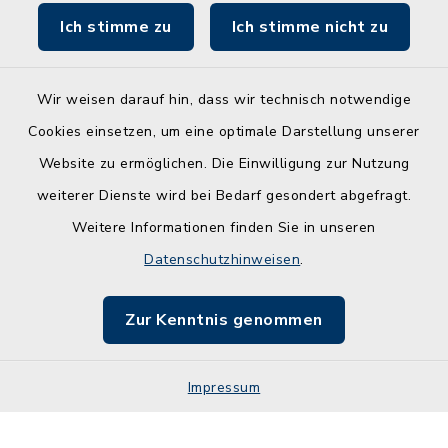
Ich stimme zu
Ich stimme nicht zu
Wir weisen darauf hin, dass wir technisch notwendige
Kontakt
Cookies einsetzen, um eine optimale Darstellung unserer
Website zu ermöglichen. Die Einwilligung zur Nutzung
Barrierefreiheit
weiterer Dienste wird bei Bedarf gesondert abgefragt.
Weitere Informationen finden Sie in unseren
Leichte Sprache
Datenschutzhinweisen
.
Datenschutz
Zur Kenntnis genommen
Impressum
Impressum
Sitemap
Cookie-Einstellungen