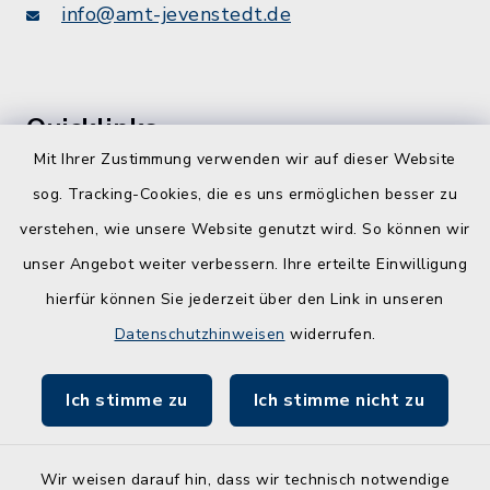
info@amt-jevenstedt.de
Quicklinks
Mit Ihrer Zustimmung verwenden wir auf dieser Website
Kreis Rendsburg-Eckernförde
sog. Tracking-Cookies, die es uns ermöglichen besser zu
Schule am Ochsenweg
verstehen, wie unsere Website genutzt wird. So können wir
unser Angebot weiter verbessern. Ihre erteilte Einwilligung
ZBmSH
hierfür können Sie jederzeit über den Link in unseren
Entwicklungsagentur für den Lebens- und
Datenschutzhinweisen
widerrufen.
Wirtschaftsraum Rendsburg
Ich stimme zu
Ich stimme nicht zu
Wir weisen darauf hin, dass wir technisch notwendige