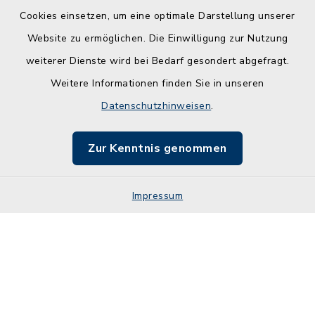
Kontakt
Cookies einsetzen, um eine optimale Darstellung unserer
Website zu ermöglichen. Die Einwilligung zur Nutzung
Barrierefreiheit
weiterer Dienste wird bei Bedarf gesondert abgefragt.
Weitere Informationen finden Sie in unseren
Leichte Sprache
Datenschutzhinweisen
.
Datenschutz
Zur Kenntnis genommen
Impressum
Impressum
Sitemap
Cookie-Einstellungen