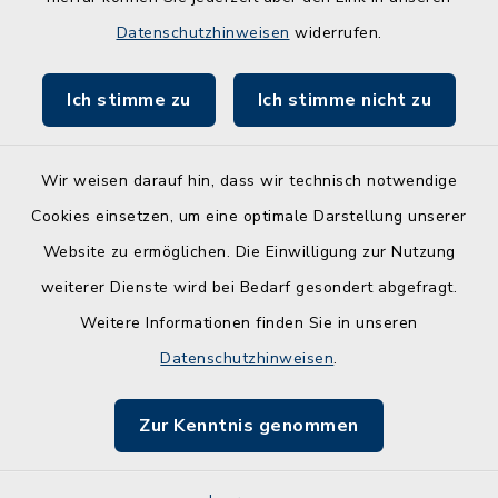
Entwicklungsagentur für den Lebens- und
Datenschutzhinweisen
widerrufen.
Wirtschaftsraum Rendsburg
Ich stimme zu
Ich stimme nicht zu
Wir weisen darauf hin, dass wir technisch notwendige
Kontakt
Cookies einsetzen, um eine optimale Darstellung unserer
Website zu ermöglichen. Die Einwilligung zur Nutzung
Barrierefreiheit
weiterer Dienste wird bei Bedarf gesondert abgefragt.
Weitere Informationen finden Sie in unseren
Leichte Sprache
Datenschutzhinweisen
.
Datenschutz
Zur Kenntnis genommen
Impressum