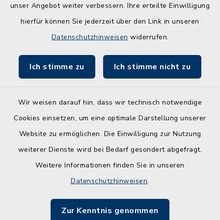
unser Angebot weiter verbessern. Ihre erteilte Einwilligung
ZBmSH
hierfür können Sie jederzeit über den Link in unseren
Entwicklungsagentur für den Lebens- und
Datenschutzhinweisen
widerrufen.
Wirtschaftsraum Rendsburg
Ich stimme zu
Ich stimme nicht zu
Wir weisen darauf hin, dass wir technisch notwendige
Kontakt
Cookies einsetzen, um eine optimale Darstellung unserer
Website zu ermöglichen. Die Einwilligung zur Nutzung
Barrierefreiheit
weiterer Dienste wird bei Bedarf gesondert abgefragt.
Weitere Informationen finden Sie in unseren
Leichte Sprache
Datenschutzhinweisen
.
Datenschutz
Zur Kenntnis genommen
Impressum