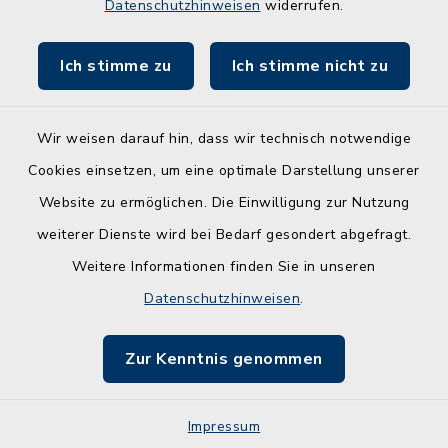
Datenschutzhinweisen
widerrufen.
Wirtschaftsraum Rendsburg
Ich stimme zu
Ich stimme nicht zu
Wir weisen darauf hin, dass wir technisch notwendige
Kontakt
Cookies einsetzen, um eine optimale Darstellung unserer
Website zu ermöglichen. Die Einwilligung zur Nutzung
Barrierefreiheit
weiterer Dienste wird bei Bedarf gesondert abgefragt.
Weitere Informationen finden Sie in unseren
Leichte Sprache
Datenschutzhinweisen
.
Datenschutz
Zur Kenntnis genommen
Impressum
Impressum
Sitemap