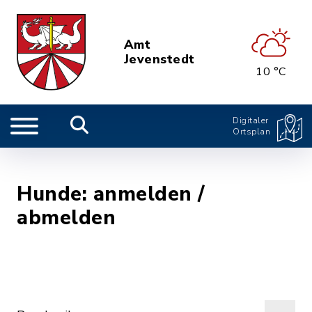
Amt
Jevenstedt
10 °C
Digitaler
Ortsplan
Hunde: anmelden /
abmelden