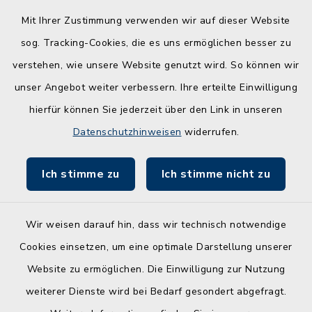
Quicklinks
Mit Ihrer Zustimmung verwenden wir auf dieser Website
Kreis Rendsburg-Eckernförde
sog. Tracking-Cookies, die es uns ermöglichen besser zu
Schule am Ochsenweg
verstehen, wie unsere Website genutzt wird. So können wir
unser Angebot weiter verbessern. Ihre erteilte Einwilligung
ZBmSH
hierfür können Sie jederzeit über den Link in unseren
Entwicklungsagentur für den Lebens- und
Datenschutzhinweisen
widerrufen.
Wirtschaftsraum Rendsburg
Ich stimme zu
Ich stimme nicht zu
Wir weisen darauf hin, dass wir technisch notwendige
Kontakt
Cookies einsetzen, um eine optimale Darstellung unserer
Website zu ermöglichen. Die Einwilligung zur Nutzung
Barrierefreiheit
weiterer Dienste wird bei Bedarf gesondert abgefragt.