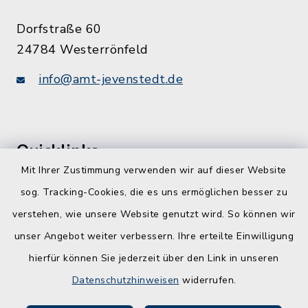
Dorfstraße 60
24784 Westerrönfeld
info@amt-jevenstedt.de
Quicklinks
Mit Ihrer Zustimmung verwenden wir auf dieser Website
Kreis Rendsburg-Eckernförde
sog. Tracking-Cookies, die es uns ermöglichen besser zu
Schule am Ochsenweg
verstehen, wie unsere Website genutzt wird. So können wir
unser Angebot weiter verbessern. Ihre erteilte Einwilligung
ZBmSH
hierfür können Sie jederzeit über den Link in unseren
Entwicklungsagentur für den Lebens- und
Datenschutzhinweisen
widerrufen.
Wirtschaftsraum Rendsburg