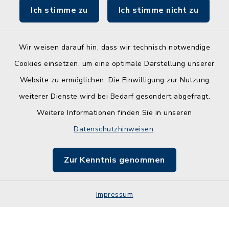
Ich stimme zu
Ich stimme nicht zu
Wir weisen darauf hin, dass wir technisch notwendige
Kontakt
Cookies einsetzen, um eine optimale Darstellung unserer
Website zu ermöglichen. Die Einwilligung zur Nutzung
Barrierefreiheit
weiterer Dienste wird bei Bedarf gesondert abgefragt.
Weitere Informationen finden Sie in unseren
Leichte Sprache
Datenschutzhinweisen
.
Datenschutz
Zur Kenntnis genommen
Impressum
Impressum
Sitemap
Cookie-Einstellungen