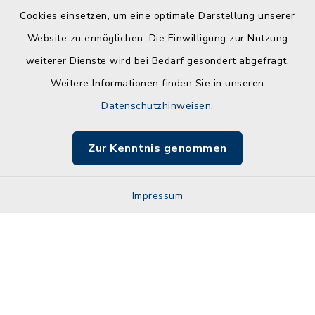
Kontakt
Cookies einsetzen, um eine optimale Darstellung unserer
Website zu ermöglichen. Die Einwilligung zur Nutzung
Barrierefreiheit
weiterer Dienste wird bei Bedarf gesondert abgefragt.
Weitere Informationen finden Sie in unseren
Leichte Sprache
Datenschutzhinweisen
.
Datenschutz
Zur Kenntnis genommen
Impressum
Impressum
Sitemap
Cookie-Einstellungen