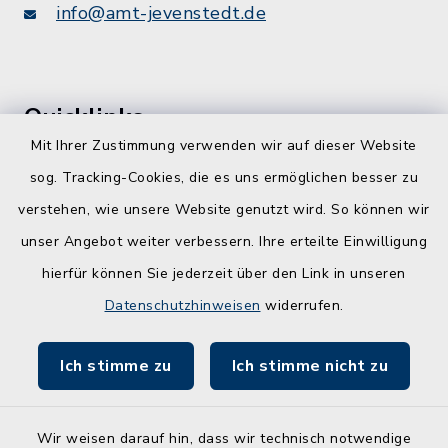
info@amt-jevenstedt.de
Quicklinks
Mit Ihrer Zustimmung verwenden wir auf dieser Website
Kreis Rendsburg-Eckernförde
sog. Tracking-Cookies, die es uns ermöglichen besser zu
Schule am Ochsenweg
verstehen, wie unsere Website genutzt wird. So können wir
unser Angebot weiter verbessern. Ihre erteilte Einwilligung
ZBmSH
hierfür können Sie jederzeit über den Link in unseren
Entwicklungsagentur für den Lebens- und
Datenschutzhinweisen
widerrufen.
Wirtschaftsraum Rendsburg
Ich stimme zu
Ich stimme nicht zu
Wir weisen darauf hin, dass wir technisch notwendige