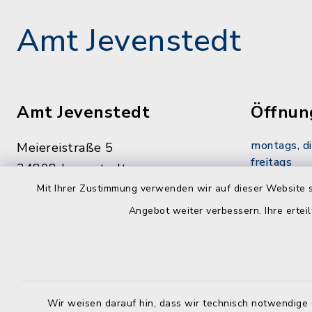
Amt Jevenstedt
Amt Jevenstedt
Öffnun
montags, d
Meiereistraße 5
freitags
24808 Jevenstedt
08:00-12:
Mit Ihrer Zustimmung verwenden wir auf dieser Website s
04331 8478-0
Angebot weiter verbessern. Ihre erteil
dienstags z
04331 8478-84
14:00-16:
info@amt-jevenstedt.de
donnerstags
14:00-18:
Wir weisen darauf hin, dass wir technisch notwendige 