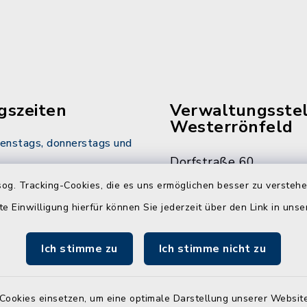
gszeiten
Verwaltungsstel
Westerrönfeld
ienstags, donnerstags und
Dorfstraße 60
00 Uhr
24784 Westerrönfeld
og. Tracking-Cookies, die es uns ermöglichen besser zu versteh
te Einwilligung hierfür können Sie jederzeit über den Link in uns
info@amt-jevenste
usätzlich:
00 Uhr
Ich stimme zu
Ich stimme nicht zu
 zusätzlich:
00 Uhr
Cookies einsetzen, um eine optimale Darstellung unserer Website