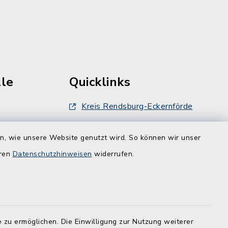
le
Quicklinks
Kreis Rendsburg-Eckernförde
Schule am Ochsenweg
en, wie unsere Website genutzt wird. So können wir unser
ZBmSH
eren
Datenschutzhinweisen
widerrufen.
dt.de
Entwicklungsagentur für den
Lebens- und Wirtschaftsraum
Rendsburg
 zu ermöglichen. Die Einwilligung zur Nutzung weiterer