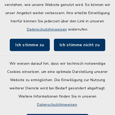
Schule am Ochsenweg
verstehen, wie unsere Website genutzt wird. So können wir
unser Angebot weiter verbessern. Ihre erteilte Einwilligung
ZBmSH
hierfür können Sie jederzeit über den Link in unseren
Entwicklungsagentur für den Lebens- und
Datenschutzhinweisen
widerrufen.
Wirtschaftsraum Rendsburg
Ich stimme zu
Ich stimme nicht zu
Wir weisen darauf hin, dass wir technisch notwendige
Kontakt
Cookies einsetzen, um eine optimale Darstellung unserer
Website zu ermöglichen. Die Einwilligung zur Nutzung
Barrierefreiheit
weiterer Dienste wird bei Bedarf gesondert abgefragt.
Weitere Informationen finden Sie in unseren
Leichte Sprache
Datenschutzhinweisen
.
Datenschutz