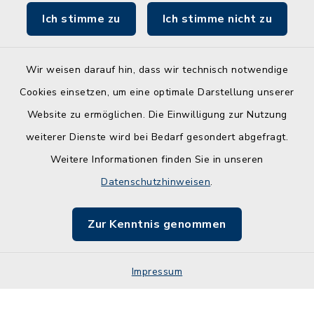
Ich stimme zu
Ich stimme nicht zu
Wir weisen darauf hin, dass wir technisch notwendige
Kontakt
Cookies einsetzen, um eine optimale Darstellung unserer
Website zu ermöglichen. Die Einwilligung zur Nutzung
Barrierefreiheit
weiterer Dienste wird bei Bedarf gesondert abgefragt.
Weitere Informationen finden Sie in unseren
Leichte Sprache
Datenschutzhinweisen
.
Datenschutz
Zur Kenntnis genommen
Impressum
Impressum
Sitemap
Cookie-Einstellungen