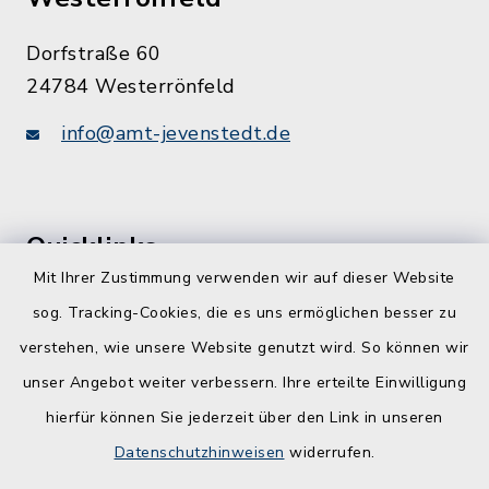
Dorfstraße 60
24784 Westerrönfeld
info@amt-jevenstedt.de
Quicklinks
Mit Ihrer Zustimmung verwenden wir auf dieser Website
Kreis Rendsburg-Eckernförde
sog. Tracking-Cookies, die es uns ermöglichen besser zu
Schule am Ochsenweg
verstehen, wie unsere Website genutzt wird. So können wir
unser Angebot weiter verbessern. Ihre erteilte Einwilligung
ZBmSH
hierfür können Sie jederzeit über den Link in unseren
Entwicklungsagentur für den Lebens- und
Datenschutzhinweisen
widerrufen.
Wirtschaftsraum Rendsburg