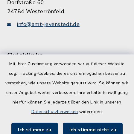
Dorfstraße 60
24784 Westerrönfeld
info@amt-jevenstedt.de
Quicklinks
Mit Ihrer Zustimmung verwenden wir auf dieser Website
Kreis Rendsburg-Eckernförde
sog. Tracking-Cookies, die es uns ermöglichen besser zu
Schule am Ochsenweg
verstehen, wie unsere Website genutzt wird. So können wir
unser Angebot weiter verbessern. Ihre erteilte Einwilligung
ZBmSH
hierfür können Sie jederzeit über den Link in unseren
Entwicklungsagentur für den Lebens- und
Datenschutzhinweisen
widerrufen.
Wirtschaftsraum Rendsburg
Ich stimme zu
Ich stimme nicht zu