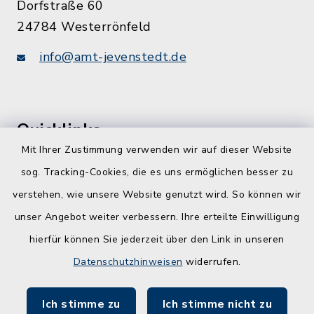
Dorfstraße 60
24784 Westerrönfeld
info@amt-jevenstedt.de
Quicklinks
Mit Ihrer Zustimmung verwenden wir auf dieser Website
Kreis Rendsburg-Eckernförde
sog. Tracking-Cookies, die es uns ermöglichen besser zu
Schule am Ochsenweg
verstehen, wie unsere Website genutzt wird. So können wir
unser Angebot weiter verbessern. Ihre erteilte Einwilligung
ZBmSH
hierfür können Sie jederzeit über den Link in unseren
Entwicklungsagentur für den Lebens- und
Datenschutzhinweisen
widerrufen.
Wirtschaftsraum Rendsburg
Ich stimme zu
Ich stimme nicht zu