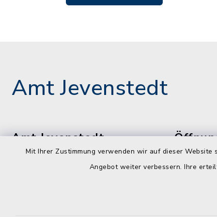
Amt Jevenstedt
Amt Jevenstedt
Öffnun
Mit Ihrer Zustimmung verwenden wir auf dieser Website s
montags, d
Meiereistraße 5
Angebot weiter verbessern. Ihre erteil
freitags
24808 Jevenstedt
08:00-12:
04331 8478-0
dienstags z
04331 8478-84