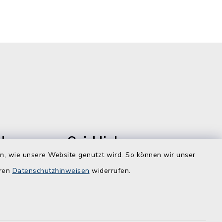
le
Quicklinks
en, wie unsere Website genutzt wird. So können wir unser
Kreis Rendsburg-Eckernförde
eren
Datenschutzhinweisen
widerrufen.
Schule am Ochsenweg
ZBmSH
dt.de