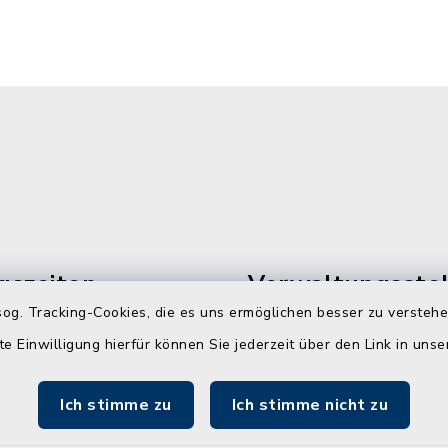
gszeiten
Verwaltungsstel
Westerrönfeld
og. Tracking-Cookies, die es uns ermöglichen besser zu versteh
ienstags, donnerstags und
te Einwilligung hierfür können Sie jederzeit über den Link in uns
Dorfstraße 60
00 Uhr
24784 Westerrönfeld
Ich stimme zu
Ich stimme nicht zu
info@amt-jevenste
usätzlich: