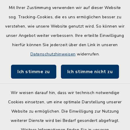
Mit Ihrer Zustimmung verwenden wir auf dieser Website
Kreis Rendsburg-Eckernförde
sog. Tracking-Cookies, die es uns ermöglichen besser zu
Schule am Ochsenweg
verstehen, wie unsere Website genutzt wird. So können wir
unser Angebot weiter verbessern. Ihre erteilte Einwilligung
ZBmSH
hierfür können Sie jederzeit über den Link in unseren
Entwicklungsagentur für den Lebens- und
Datenschutzhinweisen
widerrufen.
Wirtschaftsraum Rendsburg
Ich stimme zu
Ich stimme nicht zu
Wir weisen darauf hin, dass wir technisch notwendige
Kontakt
Cookies einsetzen, um eine optimale Darstellung unserer
Website zu ermöglichen. Die Einwilligung zur Nutzung
Barrierefreiheit
weiterer Dienste wird bei Bedarf gesondert abgefragt.
Weitere Informationen finden Sie in unseren