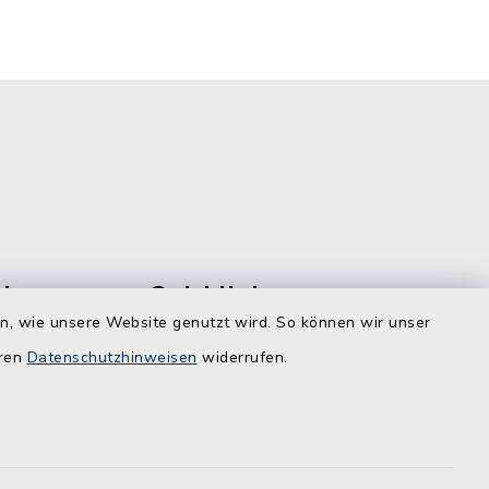
le
Quicklinks
en, wie unsere Website genutzt wird. So können wir unser
Kreis Rendsburg-Eckernförde
eren
Datenschutzhinweisen
widerrufen.
Schule am Ochsenweg
ZBmSH
dt.de