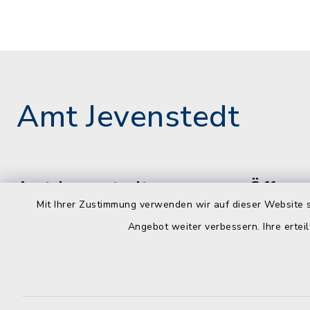
Amt Jevenstedt
Amt Jevenstedt
Öffnun
Mit Ihrer Zustimmung verwenden wir auf dieser Website s
montags, d
Meiereistraße 5
Angebot weiter verbessern. Ihre erteil
freitags
24808 Jevenstedt
08:00-12:
04331 8478-0
dienstags z
04331 8478-84