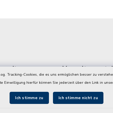
gszeiten
Verwaltungsstel
Westerrönfeld
og. Tracking-Cookies, die es uns ermöglichen besser zu versteh
ienstags, donnerstags und
te Einwilligung hierfür können Sie jederzeit über den Link in uns
Dorfstraße 60
00 Uhr
24784 Westerrönfeld
Ich stimme zu
Ich stimme nicht zu
info@amt-jevenste
usätzlich: