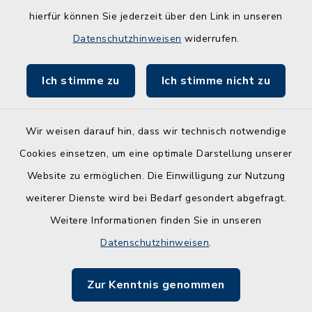
ZBmSH
hierfür können Sie jederzeit über den Link in unseren
Entwicklungsagentur für den Lebens- und
Datenschutzhinweisen
widerrufen.
Wirtschaftsraum Rendsburg
Ich stimme zu
Ich stimme nicht zu
Wir weisen darauf hin, dass wir technisch notwendige
Kontakt
Cookies einsetzen, um eine optimale Darstellung unserer
Website zu ermöglichen. Die Einwilligung zur Nutzung
Barrierefreiheit
weiterer Dienste wird bei Bedarf gesondert abgefragt.
Weitere Informationen finden Sie in unseren
Leichte Sprache
Datenschutzhinweisen
.
Datenschutz
Zur Kenntnis genommen
Impressum