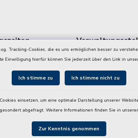
gszeiten
Verwaltungsstel
Westerrönfeld
og. Tracking-Cookies, die es uns ermöglichen besser zu versteh
ienstags, donnerstags und
te Einwilligung hierfür können Sie jederzeit über den Link in uns
Dorfstraße 60
00 Uhr
24784 Westerrönfeld
Ich stimme zu
Ich stimme nicht zu
info@amt-jevenste
usätzlich:
00 Uhr
Cookies einsetzen, um eine optimale Darstellung unserer Website
 gesondert abgefragt. Weitere Informationen finden Sie in unser
 zusätzlich:
00 Uhr
Zur Kenntnis genommen