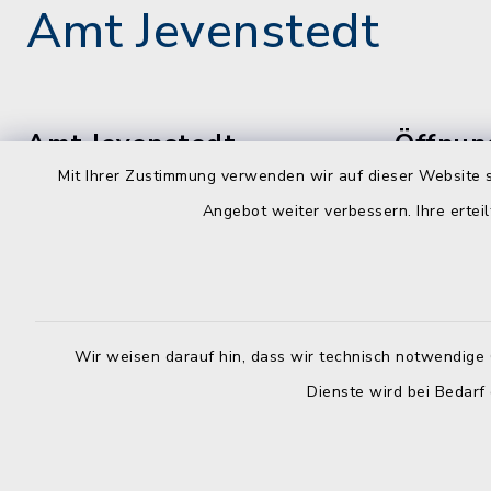
Amt Jevenstedt
Amt Jevenstedt
Öffnun
Mit Ihrer Zustimmung verwenden wir auf dieser Website s
montags, d
Meiereistraße 5
Angebot weiter verbessern. Ihre erteil
freitags
24808 Jevenstedt
08:00-12:
04331 8478-0
dienstags z
04331 8478-84
14:00-16:
info@amt-jevenstedt.de
Wir weisen darauf hin, dass wir technisch notwendige 
Dienste wird bei Bedarf
donnerstags
14:00-18:
mittwochs