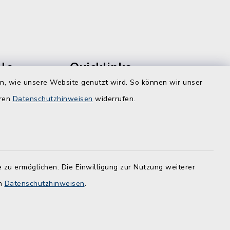
le
Quicklinks
en, wie unsere Website genutzt wird. So können wir unser
Kreis Rendsburg-Eckernförde
eren
Datenschutzhinweisen
widerrufen.
Schule am Ochsenweg
ZBmSH
dt.de
Entwicklungsagentur für den
 zu ermöglichen. Die Einwilligung zur Nutzung weiterer
Lebens- und Wirtschaftsraum
en
Datenschutzhinweisen
Rendsburg
.