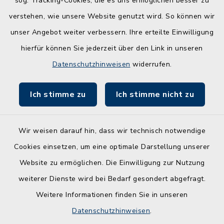
sog. Tracking-Cookies, die es uns ermöglichen besser zu
Schule am Ochsenweg
verstehen, wie unsere Website genutzt wird. So können wir
unser Angebot weiter verbessern. Ihre erteilte Einwilligung
ZBmSH
hierfür können Sie jederzeit über den Link in unseren
Entwicklungsagentur für den Lebens- und
Datenschutzhinweisen
widerrufen.
Wirtschaftsraum Rendsburg
Ich stimme zu
Ich stimme nicht zu
Wir weisen darauf hin, dass wir technisch notwendige
Kontakt
Cookies einsetzen, um eine optimale Darstellung unserer
Website zu ermöglichen. Die Einwilligung zur Nutzung
Barrierefreiheit
weiterer Dienste wird bei Bedarf gesondert abgefragt.
Weitere Informationen finden Sie in unseren
Leichte Sprache
Datenschutzhinweisen
.