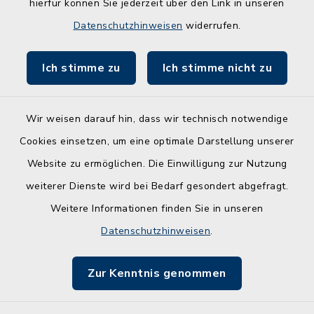
hierfür können Sie jederzeit über den Link in unseren
Entwicklungsagentur für den Lebens- und
Datenschutzhinweisen
widerrufen.
Wirtschaftsraum Rendsburg
Ich stimme zu
Ich stimme nicht zu
Wir weisen darauf hin, dass wir technisch notwendige
Kontakt
Cookies einsetzen, um eine optimale Darstellung unserer
Website zu ermöglichen. Die Einwilligung zur Nutzung
Barrierefreiheit
weiterer Dienste wird bei Bedarf gesondert abgefragt.
Weitere Informationen finden Sie in unseren
Leichte Sprache
Datenschutzhinweisen
.
Datenschutz
Zur Kenntnis genommen
Impressum