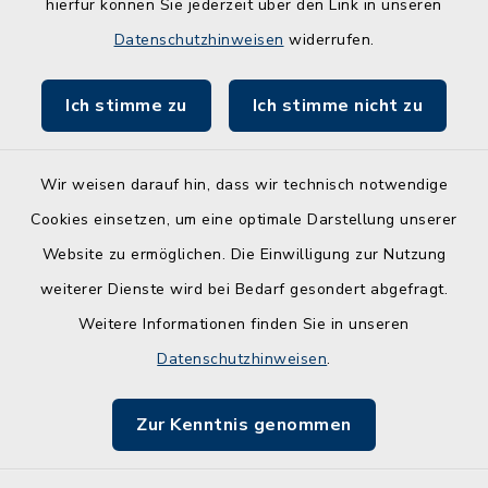
hierfür können Sie jederzeit über den Link in unseren
Entwicklungsagentur für den Lebens- und
Datenschutzhinweisen
widerrufen.
Wirtschaftsraum Rendsburg
Ich stimme zu
Ich stimme nicht zu
Wir weisen darauf hin, dass wir technisch notwendige
Kontakt
Cookies einsetzen, um eine optimale Darstellung unserer
Website zu ermöglichen. Die Einwilligung zur Nutzung
Barrierefreiheit
weiterer Dienste wird bei Bedarf gesondert abgefragt.
Weitere Informationen finden Sie in unseren
Leichte Sprache
Datenschutzhinweisen
.
Datenschutz
Zur Kenntnis genommen
Impressum